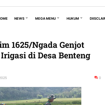
HOME
NEWS
MEGA MENU
HUKUM
DIISCLA
m 1625/Ngada Genjot
Irigasi di Desa Benteng
2025
0