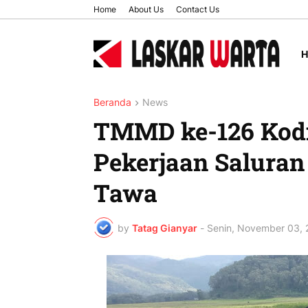
Home
About Us
Contact Us
Beranda
News
TMMD ke-126 Kodi
Pekerjaan Saluran 
Tawa
by
Tatag Gianyar
-
Senin, November 03, 