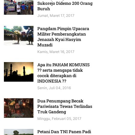
Sukorejo Didemo 200 Orang
Buruh
Jumat, Maret 17, 2017
Pangdam Pimpin Upacara
Militer Pemberangkatan
Jenazah Kyai Hasyim
Muzadi
Kamis, Maret 16, 2017
Apa itu PAHAM KOMUNIS
?? serta mengapa tidak
cocok diterapkan di
INDONESIA ??
Senin, Juli 04, 2016
Dua Penumpang Becak
Pariwisata Tewas Terlindas
Truk Gandeng
Minggu, Februari 05, 2017
Petani Dan TNI Panen Padi