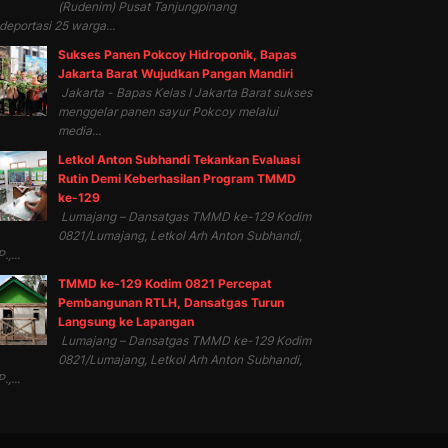
(Rudenim) Pusat Tanjungpinang
eportasi 25 warga...
Sukses Panen Pokcoy Hidroponik, Bapas
Jakarta Barat Wujudkan Pangan Mandiri
Jakarta - Bapas Kelas I Jakarta Barat sukses
menggelar panen sayur Pokcoy melalui
media...
Letkol Anton Subhandi Tekankan Evaluasi
Rutin Demi Keberhasilan Program TMMD
ke-129
Lumajang – Dansatgas TMMD ke-129 Kodim
0821/Lumajang, Letkol Arh Anton Subhandi,
.,...
TMMD ke-129 Kodim 0821 Percepat
Pembangunan RTLH, Dansatgas Turun
Langsung ke Lapangan
Lumajang – Dansatgas TMMD ke-129 Kodim
0821/Lumajang, Letkol Arh Anton Subhandi,
.,...