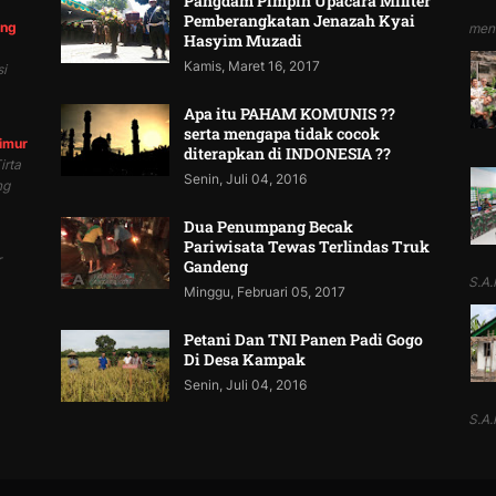
Pangdam Pimpin Upacara Militer
Pemberangkatan Jenazah Kyai
ung
mend
Hasyim Muzadi
Kamis, Maret 16, 2017
i
Apa itu PAHAM KOMUNIS ??
serta mengapa tidak cocok
Timur
diterapkan di INDONESIA ??
irta
Senin, Juli 04, 2016
ng
Dua Penumpang Becak
Pariwisata Tewas Terlindas Truk
r
Gandeng
S.A.P
Minggu, Februari 05, 2017
Petani Dan TNI Panen Padi Gogo
Di Desa Kampak
Senin, Juli 04, 2016
S.A.P