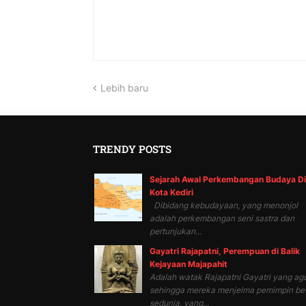
Lebih baru
TRENDY POSTS
Sejarah Awal Perkembangan Budaya Di
Kota Kediri
Dibidang kebudayaan, yang menonjol
adalah perkembangan seni sastra dan
pertunjukan...
Gayatri Rajapatni, Perempuan di Balik
Kejayaan Majapahit
Adalah watak Rajapatni Gayatri yang ag
sehingga mereka menjelma pemimpin be
sedunia, yang...