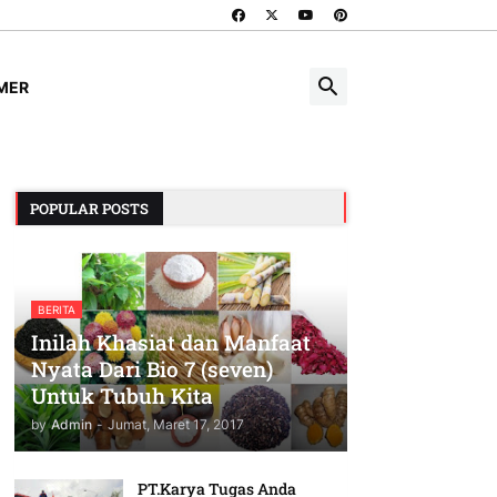
IMER
POPULAR POSTS
BERITA
Inilah Khasiat dan Manfaat
Nyata Dari Bio 7 (seven)
Untuk Tubuh Kita
by
Admin
-
Jumat, Maret 17, 2017
PT.Karya Tugas Anda