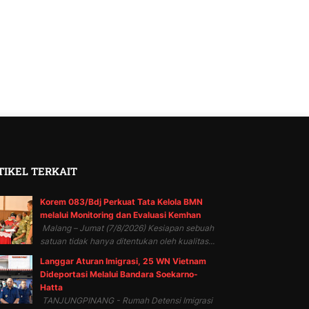
TIKEL TERKAIT
Korem 083/Bdj Perkuat Tata Kelola BMN
melalui Monitoring dan Evaluasi Kemhan
Malang – Jumat (7/8/2026) Kesiapan sebuah
satuan tidak hanya ditentukan oleh kualitas...
Langgar Aturan Imigrasi, 25 WN Vietnam
Dideportasi Melalui Bandara Soekarno-
Hatta
TANJUNGPINANG - Rumah Detensi Imigrasi