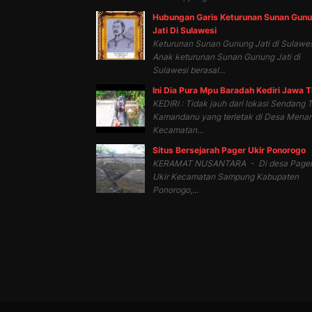
Hubungan Garis Keturunan Sunan Gun
Jati Di Sulawesi
Keturunan Sunan Gunung Jati di Sulawes
Anak keturunan Sunan Gunung Jati di
Sulawesi berasal...
Ini Dia Pura Mpu Baradah Kediri Jawa 
KEDIRI : Tidak jauh dari lokasi Sendang T
Kamandanu yang terletak di Desa Mena
Kecamatan...
Situs Bersejarah Pager Ukir Ponorogo
KERAMAT NUSANTARA - Di desa Page
Ukir Kecamatan Sampung Kabupaten
Ponorogo,...