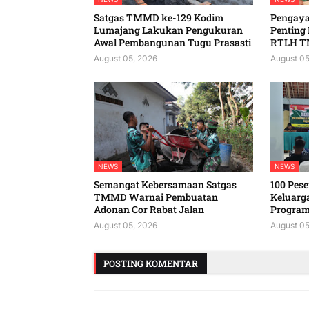
Satgas TMMD ke-129 Kodim
Pengaya
Lumajang Lakukan Pengukuran
Penting
Awal Pembangunan Tugu Prasasti
RTLH T
August 05, 2026
August 05
NEWS
NEWS
Semangat Kebersamaan Satgas
100 Peser
TMMD Warnai Pembuatan
Keluarg
Adonan Cor Rabat Jalan
Program
August 05, 2026
August 05
POSTING KOMENTAR