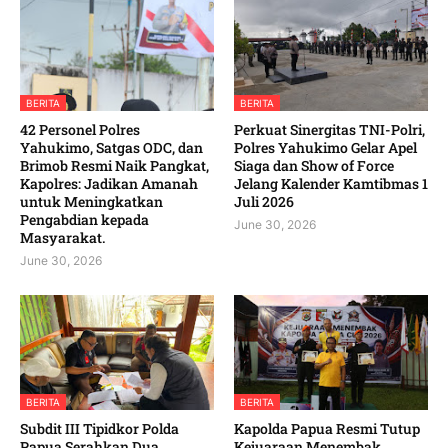
BERITA
BERITA
42 Personel Polres
‎Perkuat Sinergitas TNI-Polri,
Yahukimo, Satgas ODC, dan
Polres Yahukimo Gelar Apel
Brimob Resmi Naik Pangkat,
Siaga dan Show of Force
Kapolres: Jadikan Amanah
Jelang Kalender Kamtibmas 1
untuk Meningkatkan
Juli 2026 ‎ ‎
Pengabdian kepada
June 30, 2026
Masyarakat. ‎
June 30, 2026
BERITA
BERITA
Subdit III Tipidkor Polda
Kapolda Papua Resmi Tutup
Papua Serahkan Dua
Kejuaraan Menembak