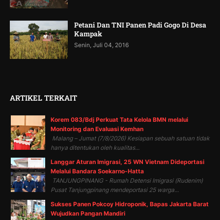
Petani Dan TNI Panen Padi Gogo Di Desa
Kampak
Senin, Juli 04, 2016
ARTIKEL TERKAIT
Korem 083/Bdj Perkuat Tata Kelola BMN melalui
Monitoring dan Evaluasi Kemhan
Malang – Jumat (7/8/2026) Kesiapan sebuah satuan tidak
hanya ditentukan oleh kualitas...
Langgar Aturan Imigrasi, 25 WN Vietnam Dideportasi
Melalui Bandara Soekarno-Hatta
TANJUNGPINANG - Rumah Detensi Imigrasi (Rudenim)
Pusat Tanjungpinang mendeportasi 25 warga...
Sukses Panen Pokcoy Hidroponik, Bapas Jakarta Barat
Wujudkan Pangan Mandiri