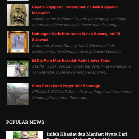
Gayatri Rajapatni, Perempuan di Balik Kejayaan
Majapahit
Adalah watak Rajapatni Gayatri yang agung, sehingga
mereka menjelma pemimpin besar sedunia, yang...
Hubungan Garis Keturunan Sunan Gunung Jati Di
Sulawesi
Keturunan Sunan Gunung Jati di Sulawesi Anak
keturunan Sunan Gunung Jati di Sulawesi berasal...
Ini Dia Pura Mpu Baradah Kediri Jawa Timur
KEDIRI : Tidak jauh dari lokasi Sendang Tirta Kamandanu
yang terletak di Desa Menang Kecamatan...
Situs Bersejarah Pager Ukir Ponorogo
KERAMAT NUSANTARA - Di desa Pager Ukir Kecamatan
Sampung Kabupaten Ponorogo,...
POPULAR NEWS
Inilah Khasiat dan Manfaat Nyata Dari