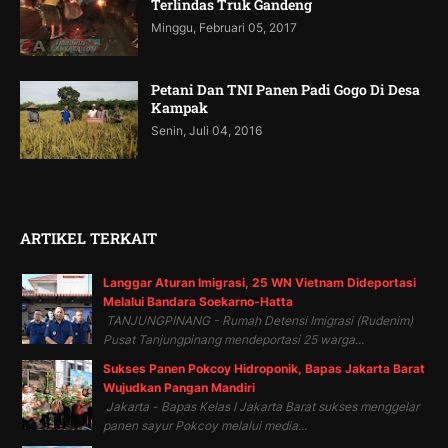
Terlindas Truk Gandeng
Minggu, Februari 05, 2017
Petani Dan TNI Panen Padi Gogo Di Desa
Kampak
Senin, Juli 04, 2016
ARTIKEL TERKAIT
Langgar Aturan Imigrasi, 25 WN Vietnam Dideportasi
Melalui Bandara Soekarno-Hatta
TANJUNGPINANG - Rumah Detensi Imigrasi (Rudenim)
Pusat Tanjungpinang mendeportasi 25 warga...
Sukses Panen Pokcoy Hidroponik, Bapas Jakarta Barat
Wujudkan Pangan Mandiri
Jakarta - Bapas Kelas I Jakarta Barat sukses menggelar
panen sayur Pokcoy melalui media...