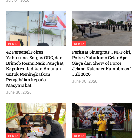
July 01, 2026
BERITA
BERITA
42 Personel Polres
‎Perkuat Sinergitas TNI-Polri,
Yahukimo, Satgas ODC, dan
Polres Yahukimo Gelar Apel
Brimob Resmi Naik Pangkat,
Siaga dan Show of Force
Kapolres: Jadikan Amanah
Jelang Kalender Kamtibmas 1
untuk Meningkatkan
Juli 2026 ‎ ‎
Pengabdian kepada
June 30, 2026
Masyarakat. ‎
June 30, 2026
BERITA
BERITA