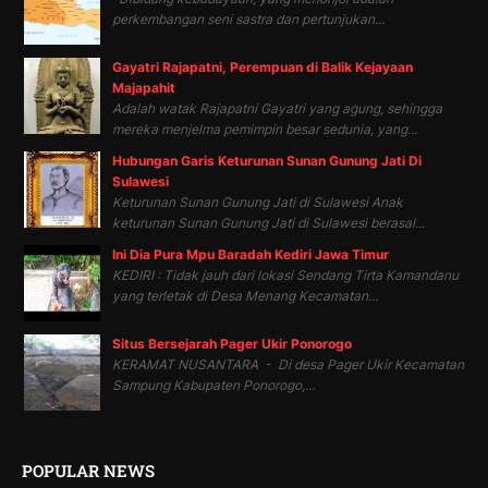
perkembangan seni sastra dan pertunjukan...
Gayatri Rajapatni, Perempuan di Balik Kejayaan
Majapahit
Adalah watak Rajapatni Gayatri yang agung, sehingga
mereka menjelma pemimpin besar sedunia, yang...
Hubungan Garis Keturunan Sunan Gunung Jati Di
Sulawesi
Keturunan Sunan Gunung Jati di Sulawesi Anak
keturunan Sunan Gunung Jati di Sulawesi berasal...
Ini Dia Pura Mpu Baradah Kediri Jawa Timur
KEDIRI : Tidak jauh dari lokasi Sendang Tirta Kamandanu
yang terletak di Desa Menang Kecamatan...
Situs Bersejarah Pager Ukir Ponorogo
KERAMAT NUSANTARA - Di desa Pager Ukir Kecamatan
Sampung Kabupaten Ponorogo,...
POPULAR NEWS